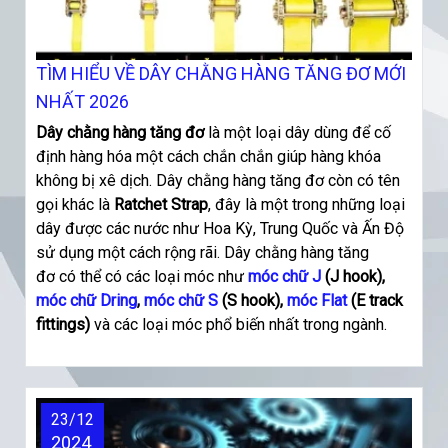
TÌM HIỂU VỀ DÂY CHẰNG HÀNG TĂNG ĐƠ MỚI
NHẤT 2026
Dây chằng hàng tăng đơ
là một loại dây dùng để cố
định hàng hóa một cách chắn chắn giúp hàng khóa
không bị xê dịch. Dây chằng hàng tăng đơ còn có tên
gọi khác là
Ratchet Strap
, đây là một trong những loại
dây được các nước như Hoa Kỳ, Trung Quốc và Ấn Độ
sử dụng một cách rộng rãi. Dây chằng hàng tăng
đơ
có thể có các loại móc như
móc chữ J
(J hook),
móc chữ Dring
,
móc chữ S
(S hook),
móc Flat
(E track
fittings)
và các loại móc phổ biến nhất trong ngành.
23/12
2024