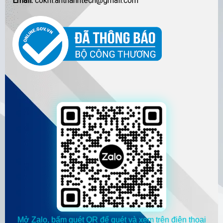
Email:
cokhi.anthanhtech@gmail.com
Mở Zalo, bấm quét QR để quét và xem trên điện thoại