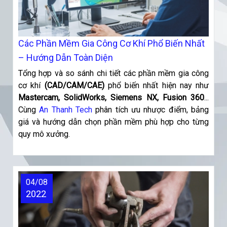
Các Phần Mềm Gia Công Cơ Khí Phổ Biến Nhất
– Hướng Dẫn Toàn Diện
Tổng hợp và so sánh chi tiết các phần mềm gia công
cơ khí
(CAD/CAM/CAE)
phổ biến nhất hiện nay như
Mastercam, SolidWorks, Siemens NX, Fusion 360
...
Cùng
An Thanh Tech
phân tích ưu nhược điểm, bảng
giá và hướng dẫn chọn phần mềm phù hợp cho từng
quy mô xưởng.
04/08
2022