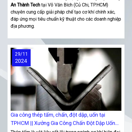
An Thành Tech
tại Võ Văn Bích (Củ Chi, TP.HCM)
chuyên cung cấp giải pháp chế tạo cơ khí chính xác,
đáp ứng mọi tiêu chuẩn kỹ thuật cho các doanh nghiệp
địa phương.
29/11
2024
Gia công thép tấm, chấn, đột dập, uốn tại
TPHCM || Xưởng Gia Công Chấn Đột Dập Uốn
Tại TPHCM