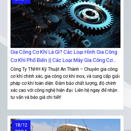
Gia Công Cơ Khí Là Gì? Các Loại Hình Gia Công
Cơ Khí Phổ Biến || Các Loại Máy Gia Công Cơ
Khí Hiện Đại
Công Ty TNHH Kỹ Thuật An Thành – Chuyên gia công
cơ khí chính xác, gia công cơ khí inox, và cung cấp giải
pháp cơ khí toàn diện. Đảm bảo chất lượng, độ chính
xác cao với công nghệ hiện đại. Liên hệ ngay để nhận
tư vấn và báo giá chi tiết!
18/12