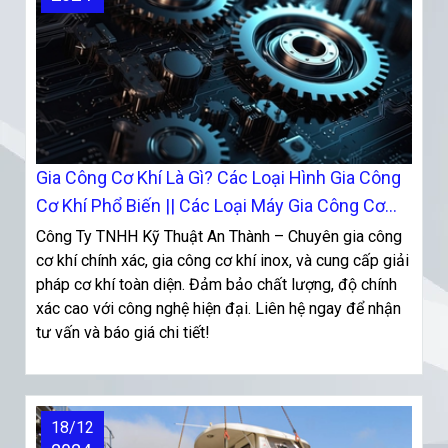
Gia Công Cơ Khí Là Gì? Các Loại Hình Gia Công
Cơ Khí Phổ Biến || Các Loại Máy Gia Công Cơ
Khí Hiện Đại
Công Ty TNHH Kỹ Thuật An Thành – Chuyên gia công
cơ khí chính xác, gia công cơ khí inox, và cung cấp giải
pháp cơ khí toàn diện. Đảm bảo chất lượng, độ chính
xác cao với công nghệ hiện đại. Liên hệ ngay để nhận
tư vấn và báo giá chi tiết!
18/12