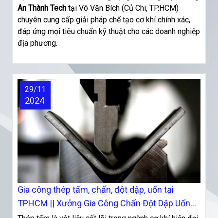
An Thành Tech
tại Võ Văn Bích (Củ Chi, TP.HCM)
chuyên cung cấp giải pháp chế tạo cơ khí chính xác,
đáp ứng mọi tiêu chuẩn kỹ thuật cho các doanh nghiệp
địa phương.
29/11
2024
Gia công thép tấm, chấn, đột dập, uốn tại
TPHCM || Xưởng Gia Công Chấn Đột Dập Uốn
Tại TPHCM