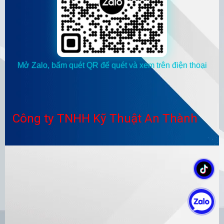
Mở Zalo, bấm quét QR để quét và xem trên điện thoại
Công ty TNHH Kỹ Thuật An Thành