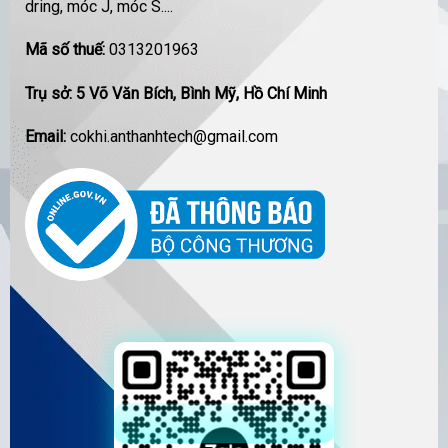
dring, móc J, móc S....
Mã số thuế:
0313201963
Trụ sở: 5 Võ Văn Bích, Bình Mỹ, Hồ Chí Minh
Email:
cokhi.anthanhtech@gmail.com