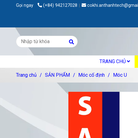
Gọi ngay
(+84) 942127028
cokhi.anthanhtech@gmai
TRANG CHỦ
Trang chủ
/
SẢN PHẨM
/
Móc cố định
/
Móc U