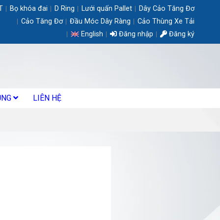
T
Bọ khóa đai
D Ring
Lưới quấn Pallet
Dây Cảo Tăng Đơ
Cảo Tăng Đơ
Đầu Móc Dây Ràng
Cảo Thùng Xe Tải
English
Đăng nhập
Đăng ký
ỤNG
LIÊN HỆ