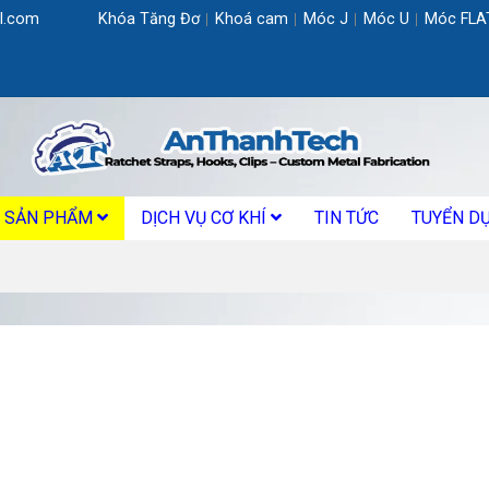
l.com
Khóa Tăng Đơ
Khoá cam
Móc J
Móc U
Móc FLA
SẢN PHẨM
DỊCH VỤ CƠ KHÍ
TIN TỨC
TUYỂN D