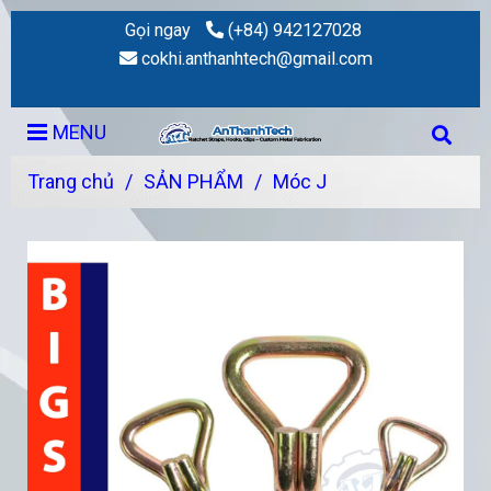
Gọi ngay
(+84) 942127028
cokhi.anthanhtech@gmail.com
MENU
Trang chủ
/
SẢN PHẨM
/
Móc J