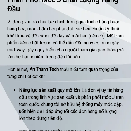
Phân Phối Móc J Chất Lượng Hàng
Đầu
Vì đóng vai trò chịu lực chính trong quá trình chằng buộc
hàng hóa, móc J đòi hỏi phải đạt các tiêu chuẩn kỹ thuật
khắt khe về độ cứng, độ dày và mối hàn (nếu có). Một sản
phẩm kém chất lượng có thể dẫn đến nguy cơ bung gãy
mid-way, gây nguy hiểm cho người tham gia giao thông và
làm hư hại nghiêm trọng đến tài sản.
Hơn ai hết,
An Thành Tech
thấu hiểu tầm quan trọng của
từng chi tiết cơ khí:
Năng lực sản xuất quy mô lớn:
Là đơn vị uy tín hàng
đầu trong lĩnh vực sản xuất và phân phối móc J trên
toàn quốc, chúng tôi sở hữu hệ thống máy móc dập,
uốn hiện đại, đáp ứng tốt các đơn hàng số lượng
lớn theo đúng tiến độ.