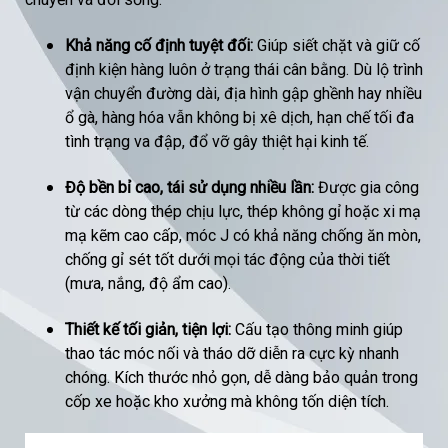
Khả năng cố định tuyệt đối:
Giúp siết chặt và giữ cố
định kiện hàng luôn ở trạng thái cân bằng. Dù lộ trình
vận chuyển đường dài, địa hình gập ghềnh hay nhiều
ổ gà, hàng hóa vẫn không bị xê dịch, hạn chế tối đa
tình trạng va đập, đổ vỡ gây thiệt hại kinh tế.
Độ bền bỉ cao, tái sử dụng nhiều lần:
Được gia công
từ các dòng thép chịu lực, thép không gỉ hoặc xi mạ
mạ kẽm cao cấp, móc J có khả năng chống ăn mòn,
chống gỉ sét tốt dưới mọi tác động của thời tiết
(mưa, nắng, độ ẩm cao).
Thiết kế tối giản, tiện lợi:
Cấu tạo thông minh giúp
thao tác móc nối và tháo dỡ diễn ra cực kỳ nhanh
chóng. Kích thước nhỏ gọn, dễ dàng bảo quản trong
cốp xe hoặc kho xưởng mà không tốn diện tích.