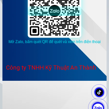
Mở Zalo, bấm quét QR để quét và xem trên điện thoại
Công ty TNHH Kỹ Thuật An Thành