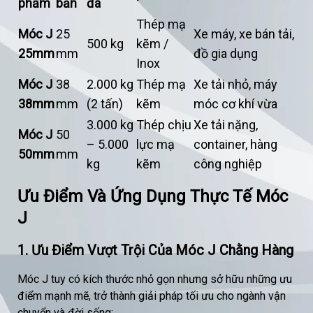
phẩm
bản
đa
Thép mạ
Móc J
25
Xe máy, xe bán tải,
500 kg
kẽm /
25mm
mm
đồ gia dụng
Inox
Móc J
38
2.000 kg
Thép mạ
Xe tải nhỏ, máy
38mm
mm
(2 tấn)
kẽm
móc cơ khí vừa
3.000 kg
Thép chịu
Xe tải nặng,
Móc J
50
– 5.000
lực mạ
container, hàng
50mm
mm
kg
kẽm
công nghiệp
Ưu Điểm Và Ứng Dụng Thực Tế Móc
J
1. Ưu Điểm Vượt Trội Của Móc J Chằng Hàng
Móc J tuy có kích thước nhỏ gọn nhưng sở hữu những ưu
điểm mạnh mẽ, trở thành giải pháp tối ưu cho ngành vận
chuyển và đời sống: