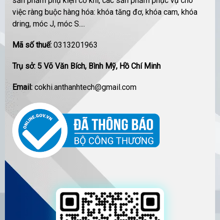
sản phẩm phụ kiện cơ khí, các sản phẩm phục vụ cho
việc ràng buộc hàng hóa: khóa tăng đơ, khóa cam, khóa
dring, móc J, móc S....
Mã số thuế:
0313201963
Trụ sở: 5 Võ Văn Bích, Bình Mỹ, Hồ Chí Minh
Email:
cokhi.anthanhtech@gmail.com