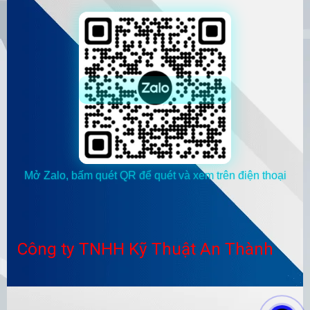
Mở Zalo, bấm quét QR để quét và xem trên điện thoại
Công ty TNHH Kỹ Thuật An Thành