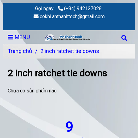
Gọi ngay
(+84) 942127028
cokhi.anthanhtech@gmail.com
MENU
Trang chủ
/
2 inch ratchet tie downs
2 inch ratchet tie downs
Chưa có sản phẩm nào.
9