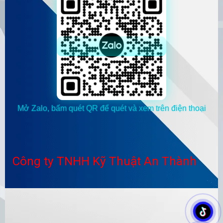
Mở Zalo, bấm quét QR để quét và xem trên điện thoại
Công ty TNHH Kỹ Thuật An Thành