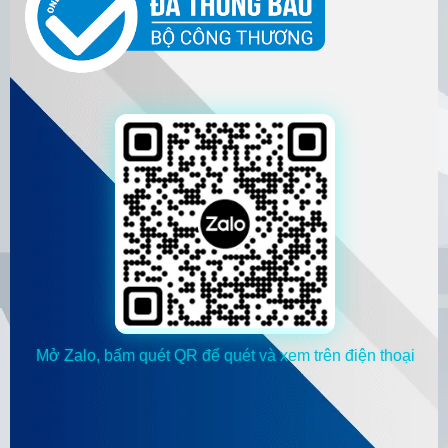
Mở Zalo, bấm quét QR để quét và xem trên điện thoại