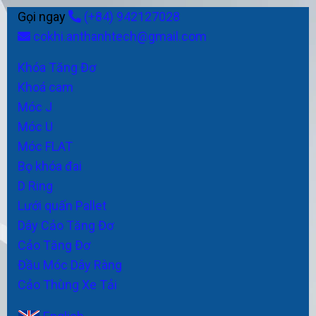
Gọi ngay
(+84) 942127028
cokhi.anthanhtech@gmail.com
Khóa Tăng Đơ
Khoá cam
Móc J
Móc U
Móc FLAT
Bọ khóa đai
D Ring
Lưới quấn Pallet
Dây Cảo Tăng Đơ
Cảo Tăng Đơ
Đầu Móc Dây Ràng
Cảo Thùng Xe Tải