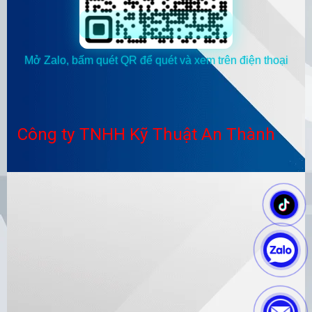
Mở Zalo, bấm quét QR để quét và xem trên điện thoại
Công ty TNHH Kỹ Thuật An Thành