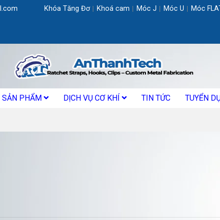
l.com
Khóa Tăng Đơ
Khoá cam
Móc J
Móc U
Móc FLA
SẢN PHẨM
DỊCH VỤ CƠ KHÍ
TIN TỨC
TUYỂN D