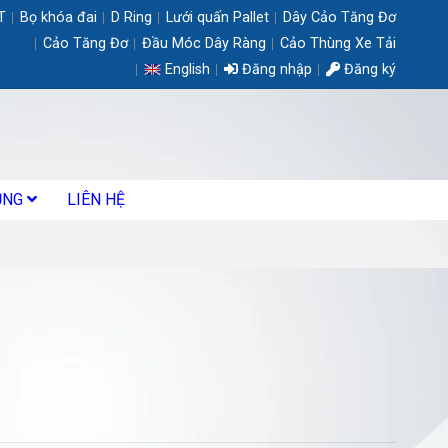
T
Bọ khóa đai
D Ring
Lưới quấn Pallet
Dây Cảo Tăng Đơ
Cảo Tăng Đơ
Đầu Móc Dây Ràng
Cảo Thùng Xe Tải
English
Đăng nhập
Đăng ký
ỤNG
LIÊN HỆ