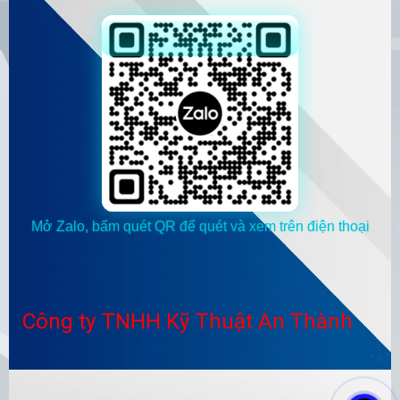
Mở Zalo, bấm quét QR để quét và xem trên điện thoại
Công ty TNHH Kỹ Thuật An Thành