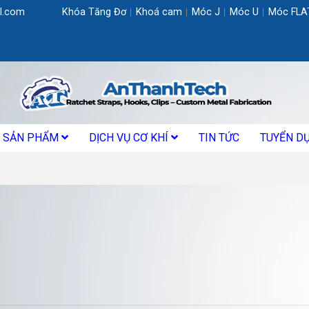
l.com
Khóa Tăng Đơ
Khoá cam
Móc J
Móc U
Móc FLA
SẢN PHẨM
DỊCH VỤ CƠ KHÍ
TIN TỨC
TUYỂN D