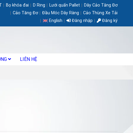
T
Bọ khóa đai
D Ring
Lưới quấn Pallet
Dây Cảo Tăng Đơ
Cảo Tăng Đơ
Đầu Móc Dây Ràng
Cảo Thùng Xe Tải
English
Đăng nhập
Đăng ký
ỤNG
LIÊN HỆ