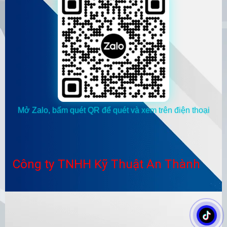
Mở Zalo, bấm quét QR để quét và xem trên điện thoại
Công ty TNHH Kỹ Thuật An Thành