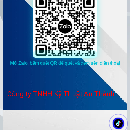
Mở Zalo, bấm quét QR để quét và xem trên điện thoại
Công ty TNHH Kỹ Thuật An Thành