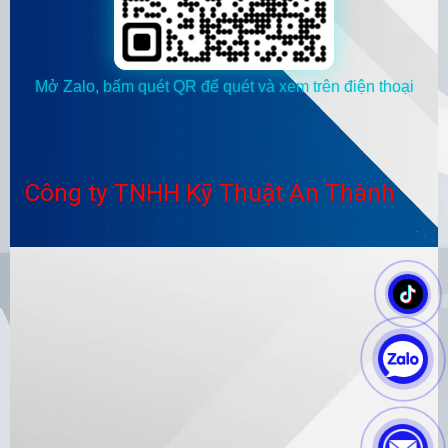
Mở Zalo, bấm quét QR để quét và xem trên điện thoại
Công ty TNHH Kỹ Thuật An Thành