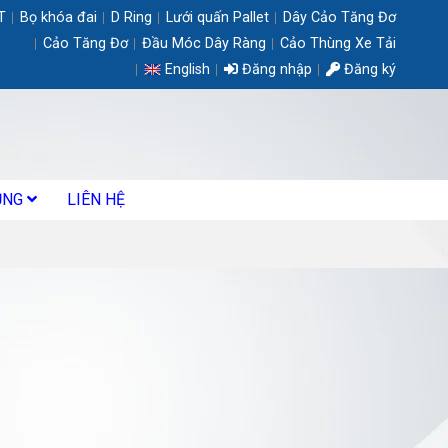
T
Bọ khóa đai
D Ring
Lưới quấn Pallet
Dây Cảo Tăng Đơ
Cảo Tăng Đơ
Đầu Móc Dây Ràng
Cảo Thùng Xe Tải
English
Đăng nhập
Đăng ký
ỤNG
LIÊN HỆ