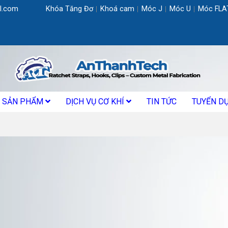
l.com
Khóa Tăng Đơ
Khoá cam
Móc J
Móc U
Móc FLA
SẢN PHẨM
DỊCH VỤ CƠ KHÍ
TIN TỨC
TUYỂN D