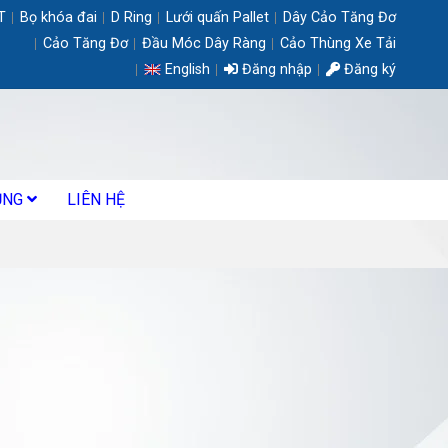
T
Bọ khóa đai
D Ring
Lưới quấn Pallet
Dây Cảo Tăng Đơ
Cảo Tăng Đơ
Đầu Móc Dây Ràng
Cảo Thùng Xe Tải
English
Đăng nhập
Đăng ký
ỤNG
LIÊN HỆ