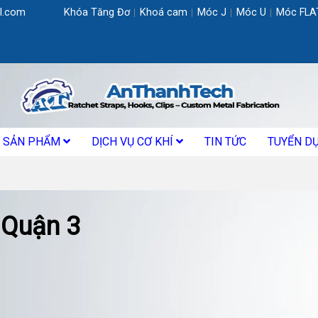
l.com
Khóa Tăng Đơ
Khoá cam
Móc J
Móc U
Móc FLA
SẢN PHẨM
DỊCH VỤ CƠ KHÍ
TIN TỨC
TUYỂN D
c Quận 3