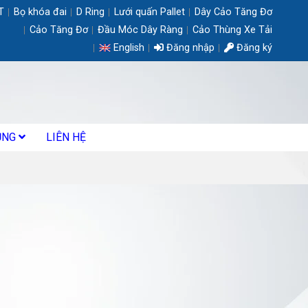
T
Bọ khóa đai
D Ring
Lưới quấn Pallet
Dây Cảo Tăng Đơ
Cảo Tăng Đơ
Đầu Móc Dây Ràng
Cảo Thùng Xe Tải
English
Đăng nhập
Đăng ký
ỤNG
LIÊN HỆ