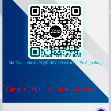
Mở Zalo, bấm quét QR để quét và xem trên điện thoại
Công ty TNHH Kỹ Thuật An Thành