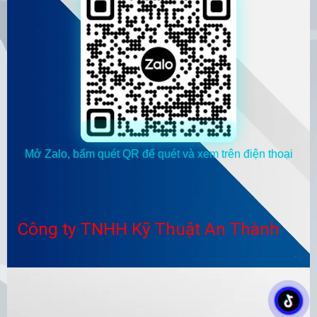
Mở Zalo, bấm quét QR để quét và xem trên điện thoại
Công ty TNHH Kỹ Thuật An Thành