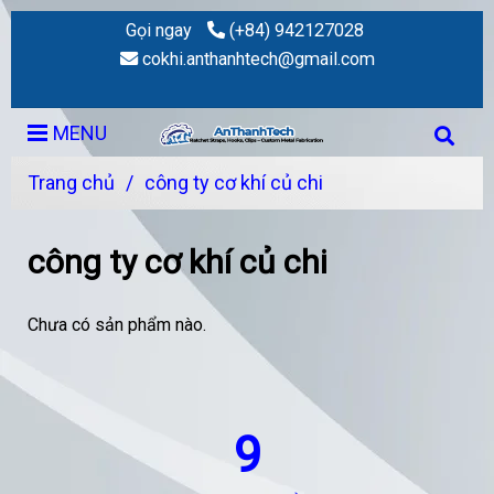
Gọi ngay
(+84) 942127028
cokhi.anthanhtech@gmail.com
MENU
Trang chủ
/
công ty cơ khí củ chi
công ty cơ khí củ chi
Chưa có sản phẩm nào.
9