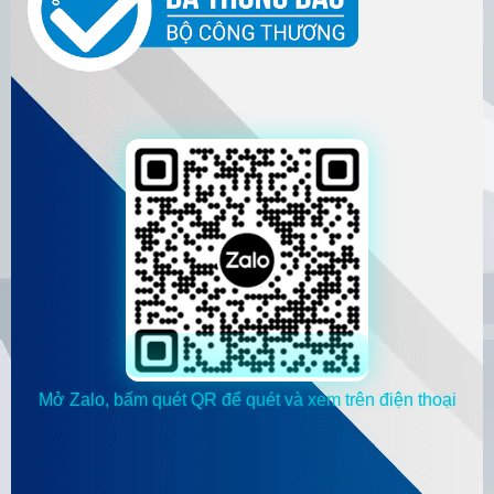
Mở Zalo, bấm quét QR để quét và xem trên điện thoại