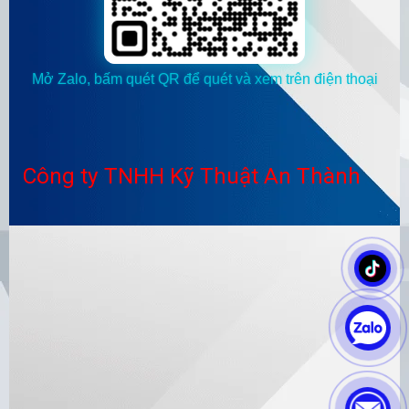
Mở Zalo, bấm quét QR để quét và xem trên điện thoại
Công ty TNHH Kỹ Thuật An Thành