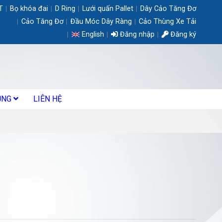
T
Bọ khóa đai
D Ring
Lưới quấn Pallet
Dây Cảo Tăng Đơ
Cảo Tăng Đơ
Đầu Móc Dây Ràng
Cảo Thùng Xe Tải
English
Đăng nhập
Đăng ký
ỤNG
LIÊN HỆ