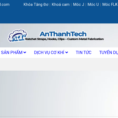
l.com
Khóa Tăng Đơ
Khoá cam
Móc J
Móc U
Móc FLA
SẢN PHẨM
DỊCH VỤ CƠ KHÍ
TIN TỨC
TUYỂN D