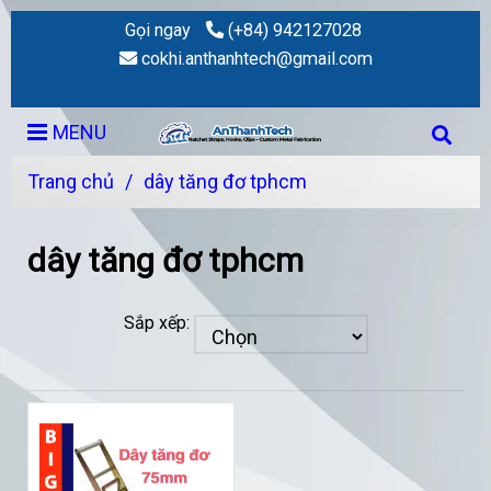
Gọi ngay
(+84) 942127028
cokhi.anthanhtech@gmail.com
MENU
Trang chủ
/
dây tăng đơ tphcm
dây tăng đơ tphcm
Sắp xếp: