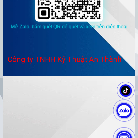
Mở Zalo, bấm quét QR để quét và xem trên điện thoại
Công ty TNHH Kỹ Thuật An Thành