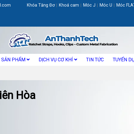
l.com
Khóa Tăng Đơ
Khoá cam
Móc J
Móc U
Móc FLA
SẢN PHẨM
DỊCH VỤ CƠ KHÍ
TIN TỨC
TUYỂN D
Biên Hòa