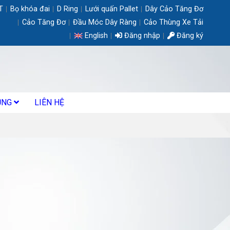
T
Bọ khóa đai
D Ring
Lưới quấn Pallet
Dây Cảo Tăng Đơ
Cảo Tăng Đơ
Đầu Móc Dây Ràng
Cảo Thùng Xe Tải
English
Đăng nhập
Đăng ký
ỤNG
LIÊN HỆ