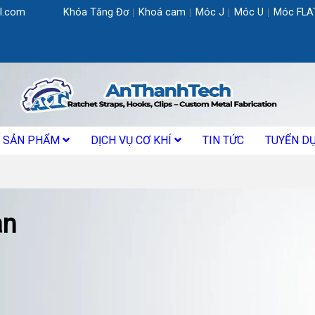
l.com
Khóa Tăng Đơ
Khoá cam
Móc J
Móc U
Móc FLA
SẢN PHẨM
DỊCH VỤ CƠ KHÍ
TIN TỨC
TUYỂN D
an