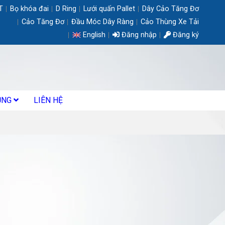
T
Bọ khóa đai
D Ring
Lưới quấn Pallet
Dây Cảo Tăng Đơ
Cảo Tăng Đơ
Đầu Móc Dây Ràng
Cảo Thùng Xe Tải
English
Đăng nhập
Đăng ký
ỤNG
LIÊN HỆ