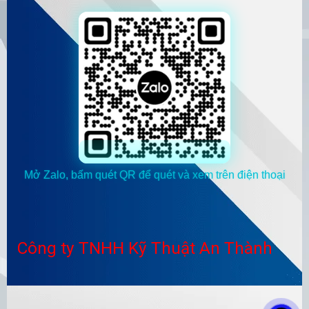
Mở Zalo, bấm quét QR để quét và xem trên điện thoại
Công ty TNHH Kỹ Thuật An Thành