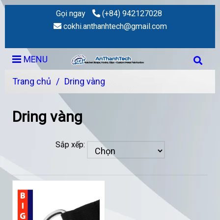
Gọi ngay
(+84) 942127028
cokhi.anthanhtech@gmail.com
MENU
Trang chủ
/
Dring vàng
Dring vàng
Sắp xếp: