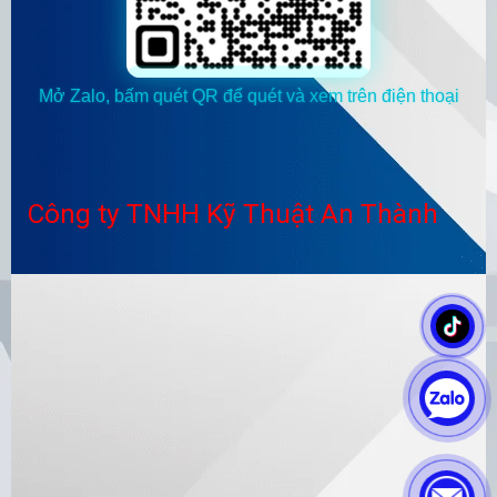
Mở Zalo, bấm quét QR để quét và xem trên điện thoại
Công ty TNHH Kỹ Thuật An Thành