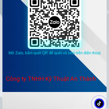
Mở Zalo, bấm quét QR để quét và xem trên điện thoại
Công ty TNHH Kỹ Thuật An Thành