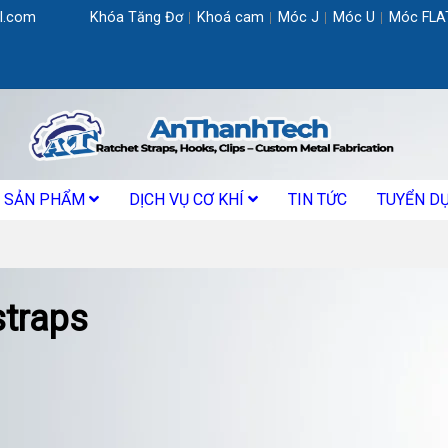
l.com
Khóa Tăng Đơ
Khoá cam
Móc J
Móc U
Móc FLA
SẢN PHẨM
DỊCH VỤ CƠ KHÍ
TIN TỨC
TUYỂN D
straps