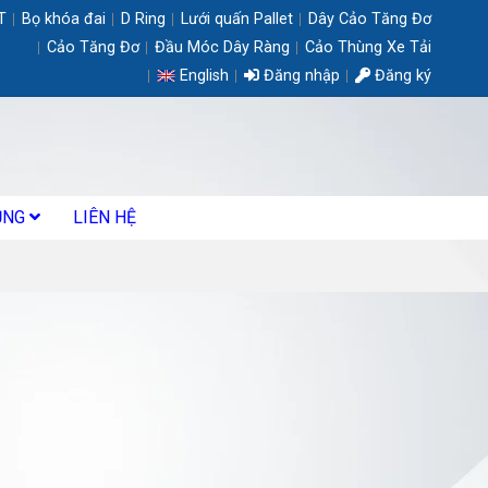
T
Bọ khóa đai
D Ring
Lưới quấn Pallet
Dây Cảo Tăng Đơ
Cảo Tăng Đơ
Đầu Móc Dây Ràng
Cảo Thùng Xe Tải
English
Đăng nhập
Đăng ký
ỤNG
LIÊN HỆ