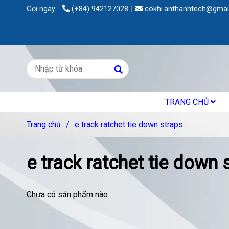
Gọi ngay
(+84) 942127028
cokhi.anthanhtech@gmai
TRANG CHỦ
Trang chủ
/
e track ratchet tie down straps
e track ratchet tie down 
Chưa có sản phẩm nào.