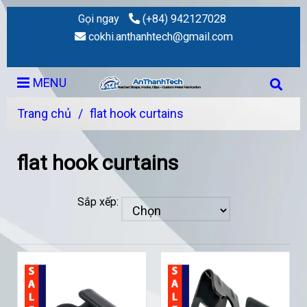
Gọi ngay
(+84) 942127028
cokhi.anthanhtech@gmail.com
MENU
Trang chủ
/
flat hook curtains
flat hook curtains
Sắp xếp: