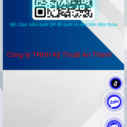
Mở Zalo, bấm quét QR để quét và xem trên điện thoại
Công ty TNHH Kỹ Thuật An Thành