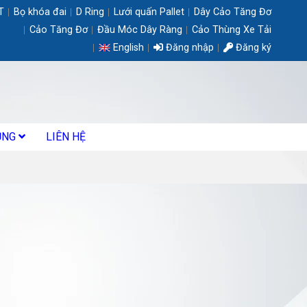
T
Bọ khóa đai
D Ring
Lưới quấn Pallet
Dây Cảo Tăng Đơ
Cảo Tăng Đơ
Đầu Móc Dây Ràng
Cảo Thùng Xe Tải
English
Đăng nhập
Đăng ký
ỤNG
LIÊN HỆ