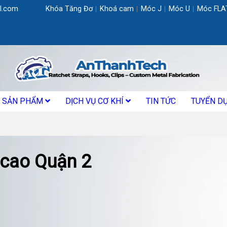
l.com
Khóa Tăng Đơ
Khoá cam
Móc J
Móc U
Móc FLA
SẢN PHẨM
DỊCH VỤ CƠ KHÍ
TIN TỨC
TUYỂN D
t cao Quận 2