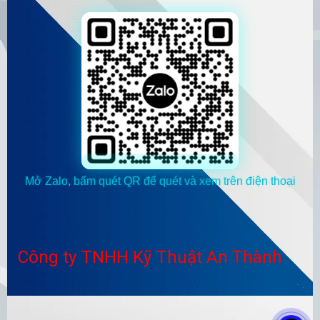
Mở Zalo, bấm quét QR để quét và xem trên điện thoại
Công ty TNHH Kỹ Thuật An Thành