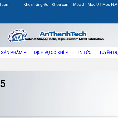
l.com
Khóa Tăng Đơ
Khoá cam
Móc J
Móc U
Móc FLA
SẢN PHẨM
DỊCH VỤ CƠ KHÍ
TIN TỨC
TUYỂN D
 5