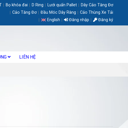
T
Bọ khóa đai
D Ring
Lưới quấn Pallet
Dây Cảo Tăng Đơ
Cảo Tăng Đơ
Đầu Móc Dây Ràng
Cảo Thùng Xe Tải
English
Đăng nhập
Đăng ký
ỤNG
LIÊN HỆ