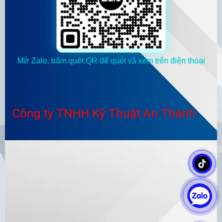
Mở Zalo, bấm quét QR để quét và xem trên điện thoại
Công ty TNHH Kỹ Thuật An Thành