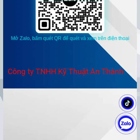
Mở Zalo, bấm quét QR để quét và xem trên điện thoại
Công ty TNHH Kỹ Thuật An Thành