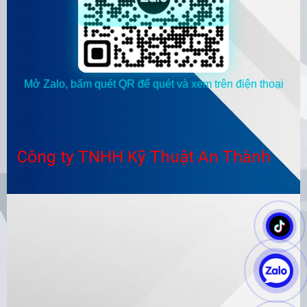
Mở Zalo, bấm quét QR để quét và xem trên điện thoại
Công ty TNHH Kỹ Thuật An Thành