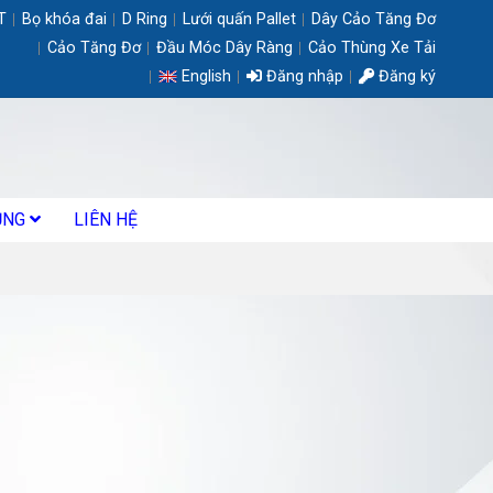
T
Bọ khóa đai
D Ring
Lưới quấn Pallet
Dây Cảo Tăng Đơ
Cảo Tăng Đơ
Đầu Móc Dây Ràng
Cảo Thùng Xe Tải
English
Đăng nhập
Đăng ký
ỤNG
LIÊN HỆ