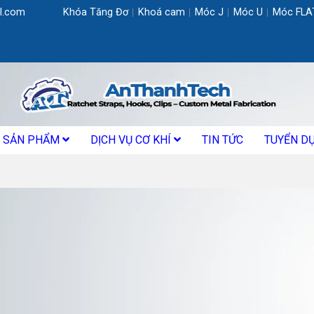
l.com
Khóa Tăng Đơ
Khoá cam
Móc J
Móc U
Móc FLA
SẢN PHẨM
DỊCH VỤ CƠ KHÍ
TIN TỨC
TUYỂN D