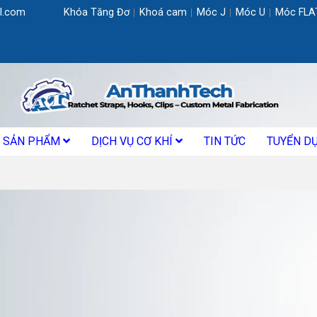
l.com
Khóa Tăng Đơ
Khoá cam
Móc J
Móc U
Móc FLA
SẢN PHẨM
DỊCH VỤ CƠ KHÍ
TIN TỨC
TUYỂN D