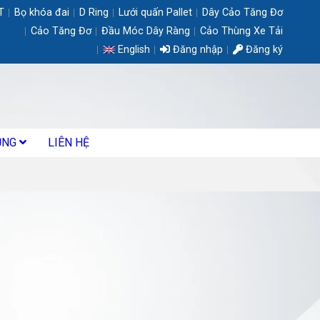
T
Bọ khóa đai
D Ring
Lưới quấn Pallet
Dây Cảo Tăng Đơ
Cảo Tăng Đơ
Đầu Móc Dây Ràng
Cảo Thùng Xe Tải
English
Đăng nhập
Đăng ký
ỤNG
LIÊN HỆ