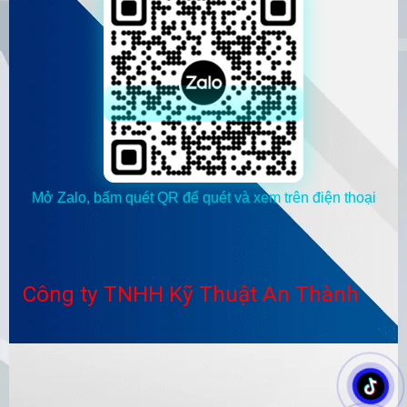
Mở Zalo, bấm quét QR để quét và xem trên điện thoại
Công ty TNHH Kỹ Thuật An Thành