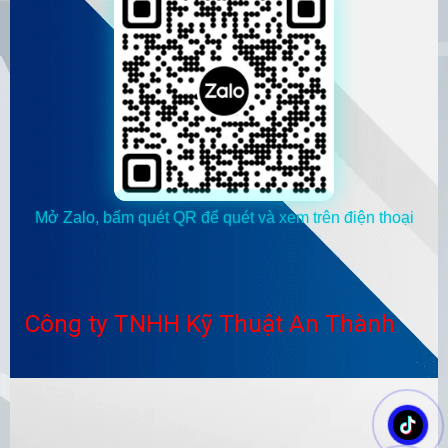
Mở Zalo, bấm quét QR để quét và xem trên điện thoại
Công ty TNHH Kỹ Thuật An Thành