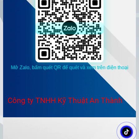
Mở Zalo, bấm quét QR để quét và xem trên điện thoại
Công ty TNHH Kỹ Thuật An Thành