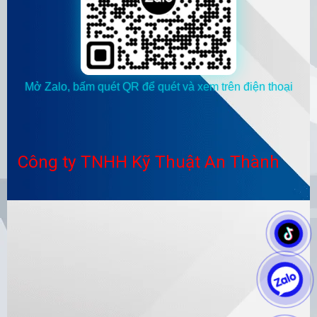
Mở Zalo, bấm quét QR để quét và xem trên điện thoại
Công ty TNHH Kỹ Thuật An Thành