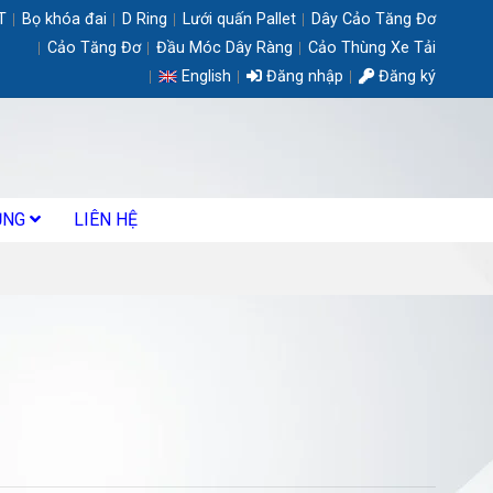
T
Bọ khóa đai
D Ring
Lưới quấn Pallet
Dây Cảo Tăng Đơ
Cảo Tăng Đơ
Đầu Móc Dây Ràng
Cảo Thùng Xe Tải
English
Đăng nhập
Đăng ký
ỤNG
LIÊN HỆ