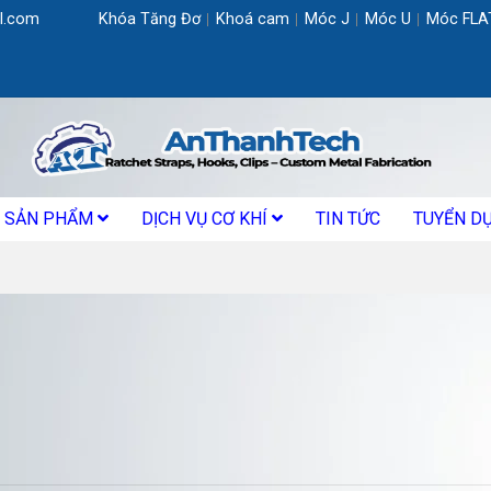
l.com
Khóa Tăng Đơ
Khoá cam
Móc J
Móc U
Móc FLA
SẢN PHẨM
DỊCH VỤ CƠ KHÍ
TIN TỨC
TUYỂN D