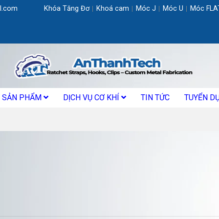
l.com
Khóa Tăng Đơ
Khoá cam
Móc J
Móc U
Móc FLA
SẢN PHẨM
DỊCH VỤ CƠ KHÍ
TIN TỨC
TUYỂN D