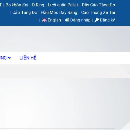
T
Bọ khóa đai
D Ring
Lưới quấn Pallet
Dây Cảo Tăng Đơ
Cảo Tăng Đơ
Đầu Móc Dây Ràng
Cảo Thùng Xe Tải
English
Đăng nhập
Đăng ký
ỤNG
LIÊN HỆ