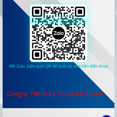
Mở Zalo, bấm quét QR để quét và xem trên điện thoại
Công ty TNHH Kỹ Thuật An Thành