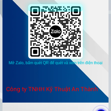
Mở Zalo, bấm quét QR để quét và xem trên điện thoại
Công ty TNHH Kỹ Thuật An Thành