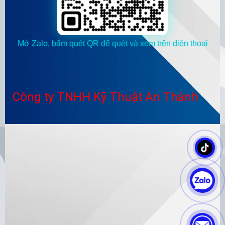
Mở Zalo, bấm quét QR để quét và xem trên điện thoại
Công ty TNHH Kỹ Thuật An Thành