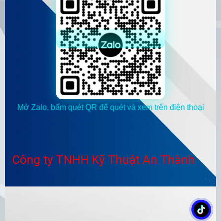
Mở Zalo, bấm quét QR để quét và xem trên điện thoại
Công ty TNHH Kỹ Thuật An Thành