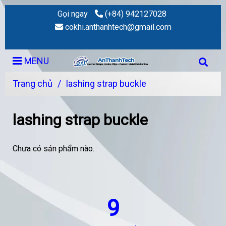
Gọi ngay
(+84) 942127028
cokhi.anthanhtech@gmail.com
MENU
Trang chủ
/
lashing strap buckle
lashing strap buckle
Chưa có sản phẩm nào.
9