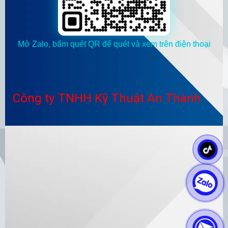
Mở Zalo, bấm quét QR để quét và xem trên điện thoại
Công ty TNHH Kỹ Thuật An Thành