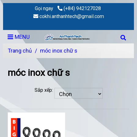
Gọi ngay
(+84) 942127028
cokhi.anthanhtech@gmail.com
MENU
Trang chủ
/
móc inox chữ s
móc inox chữ s
Sắp xếp: