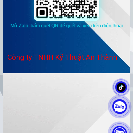
Mở Zalo, bấm quét QR để quét và xem trên điện thoại
Công ty TNHH Kỹ Thuật An Thành